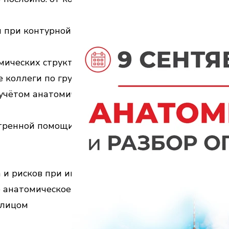
 при контурной пластике и
ических структур (артерий,
це коллеги по группе
учётом анатомических
стренной помощи
 и рисков при инъекциях
е анатомическое мышление
 лицом