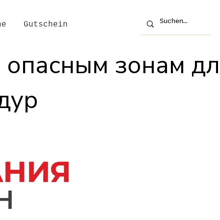
he
Gutschein
и опасным зонам д
дур