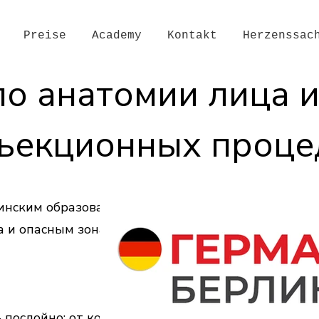
Preise
Academy
Kontakt
Herzenssac
по анатомии лица 
ъекционных проце
инским образованием на
а и опасным зонам для
послойно: от костей черепа до