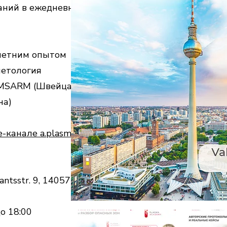
аний в ежедневную практику
-летним опытом
метология
IMSARM (Швейцария) и
на)
-канале a.plasma
ntsstr. 9, 14057 Berlin
до 18:00