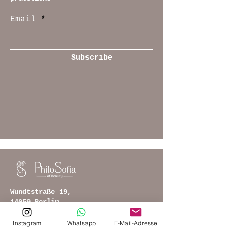
Email
Subscribe
Wundtstraße 19,
14059 Berlin
philosofiaofbeauty(at)gmail.com
Instagram
Whatsapp
E-Mail-Adresse