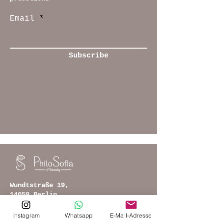
Email
Subscribe
Wundtstraße 19,
14059 Berlin
philosofiaofbeauty(at)gmail.com
Instagram
Whatsapp
E-Mail-Adresse