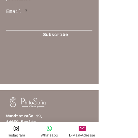
Email
Subscribe
Wundtstraße 19,
14059 Berlin
philosofiaofbeauty(at)gmail.com
Instagram
Whatsapp
E-Mail-Adresse